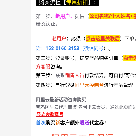
购买流程【
专属折扣
】：
第一步：
新用户
：
提供（
公司名称/个人姓名+
册及认证。
老用户
：
必须
（
点击这里关联后
）
下单
话：
158-0160-3153
（微信同号
）
。
第二步：登录账号，提交产品购买订单（
点击
方客服
咨询。
第三步：
联系
销售人员
付款结算，可自付/可代
第四步：自行登录
阿里云控制台
进行产品管理
阿里云最新活动咨询购买
宝鸡阿里云代理商 新老阿里云会员，通过此页面
马上关联账号
首次
购买
新
客户额外
赠送
代金券！