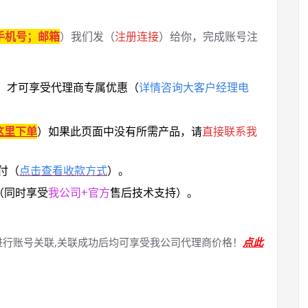
手机号；邮箱
）我们发（
注册连接
）给你，完成账号注
，
才可享受代理商专属优惠
（
详情咨询大客户经理电
这里下单
）
如果此页面中没有所需产品，请
直接联系
我
付（
点击查看收款方式
）。
（同时享受
我公司+官方
售后技术支持）。
进行账号关联,关联成功后均可享受我公司代理商价格！
点此