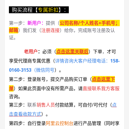
购买流程【
专属折扣
】：
第一步：
新用户
：
提供（
公司名称/个人姓名+手机号；
邮箱
）我们发（
注册连接
）给你，完成账号注册及认
证。
老用户
：
必须
（
点击这里关联后
）
下单
，
才可
享受代理商专属优惠
（
详情咨询大客户经理电话：
158-
0160-3153
（微信同号
）
。
第二步：登录账号，提交产品购买订单（
点击这里下
单
）
如果此页面中没有所需产品，请
直接联系
我方客服
咨询。
第三步：
联系
销售人员
付款结算，可自付/可代付（
点
击查看收款方式
）。
第四步：自行登录
阿里云控制台
进行产品管理（同时享