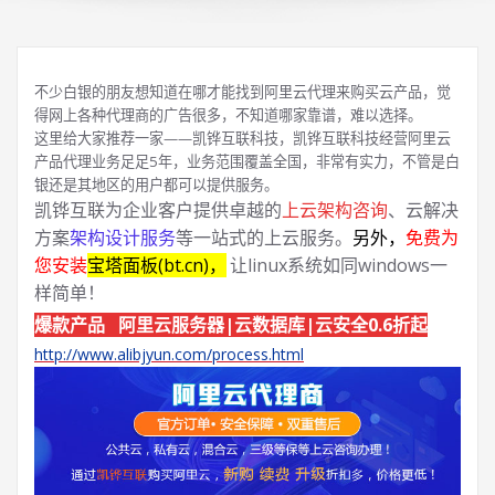
不少白银的朋友想知道在哪才能找到阿里云代理来购买云产品，觉
得网上各种代理商的广告很多，不知道哪家靠谱，难以选择。
这里给大家推荐一家——凯铧互联科技，凯铧互联科技经营阿里云
产品代理业务足足5年，业务范围覆盖全国，非常有实力，不管是白
银还是其地区的用户都可以提供服务。
凯铧互联为企业客户提供卓越的
上云架构咨询
、云解决
方案
架构设计服务
等一站式的上云服务。
另外，
免费为
您安装
宝塔面板(bt.cn)，
让linux系统如同windows一
样简单！
爆款产品 阿里云服务器|云数据库|云安全0.6折起
http://www.alibjyun.com/process.html