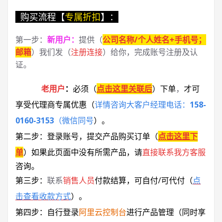
购买流程【
专属折扣
】：
第一步：
新用户
：
提供（
公司名称/个人姓名+手机号；
邮箱
）我们发（
注册连接
）给你，完成账号注册及认
证。
老用户
：
必须
（
点击这里关联后
）
下单
，
才可
享受代理商专属优惠
（
详情咨询大客户经理电话：
158-
0160-3153
（微信同号
）
。
第二步：登录账号，提交产品购买订单（
点击这里下
单
）
如果此页面中没有所需产品，请
直接联系
我方客服
咨询。
第三步：
联系
销售人员
付款结算，可自付/可代付（
点
击查看收款方式
）。
第四步：自行登录
阿里云控制台
进行产品管理（同时享