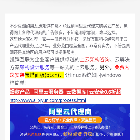
不少巢湖的朋友想知道在哪才能找到阿里云代理来购买云产品，觉
得网上各种代理商的广告很多，不知道哪家靠谱，难以选择。
这里给大家推荐一家——凯铧互联科技，凯铧互联科技经营阿里云
产品代理业务足足5年，业务范围覆盖全国，非常有实力，不管是巢
湖还是其地区的用户都可以提供服务。
凯铧互联为企业客户提供卓越的
上云架构咨询
、云解决
方案
架构设计服务
等一站式的上云服务。
另外，
免费为
您安装
宝塔面板(bt.cn)，
让linux系统如同windows一
样简单！
爆款产品 阿里云服务器|云数据库|云安全0.6折起
http://www.alibjyun.com/process.html