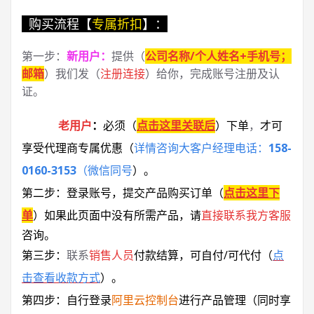
购买流程【
专属折扣
】：
第一步：
新用户
：
提供（
公司名称/个人姓名+手机号；
邮箱
）我们发（
注册连接
）给你，完成账号注册及认
证。
老用户
：
必须
（
点击这里关联后
）
下单
，
才可
享受代理商专属优惠
（
详情咨询大客户经理电话：
158-
0160-3153
（微信同号
）
。
第二步：登录账号，提交产品购买订单（
点击这里下
单
）
如果此页面中没有所需产品，请
直接联系
我方客服
咨询。
第三步：
联系
销售人员
付款结算，可自付/可代付（
点
击查看收款方式
）。
第四步：自行登录
阿里云控制台
进行产品管理（同时享