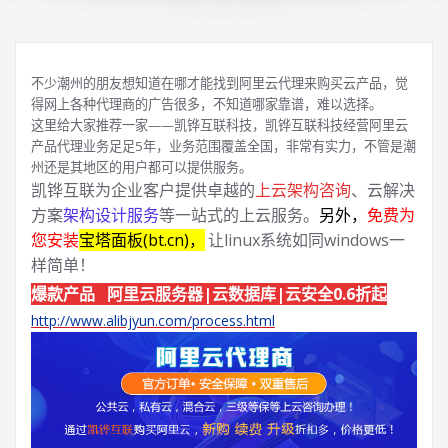
不少潮州的朋友想知道在哪才能找到阿里云代理来购买云产品，觉
得网上各种代理商的广告很多，不知道哪家靠谱，难以选择。
这里给大家推荐一家——凯铧互联科技，凯铧互联科技经营阿里云
产品代理业务足足5年，业务范围覆盖全国，非常有实力，不管是潮
州还是其地区的用户都可以提供服务。
凯铧互联为企业客户提供卓越的
上云架构咨询
、云解决
方案
架构设计服务
等一站式的上云服务。
另外，
免费为
您安装
宝塔面板(bt.cn)，
让linux系统如同windows一
样简单！
爆款产品 阿里云服务器|云数据库|云安全0.6折起
http://www.alibjyun.com/process.html