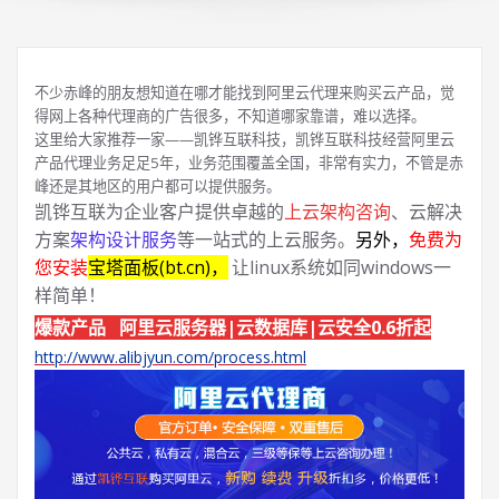
不少赤峰的朋友想知道在哪才能找到阿里云代理来购买云产品，觉
得网上各种代理商的广告很多，不知道哪家靠谱，难以选择。
这里给大家推荐一家——凯铧互联科技，凯铧互联科技经营阿里云
产品代理业务足足5年，业务范围覆盖全国，非常有实力，不管是赤
峰还是其地区的用户都可以提供服务。
凯铧互联为企业客户提供卓越的
上云架构咨询
、云解决
方案
架构设计服务
等一站式的上云服务。
另外，
免费为
您安装
宝塔面板(bt.cn)，
让linux系统如同windows一
样简单！
爆款产品 阿里云服务器|云数据库|云安全0.6折起
http://www.alibjyun.com/process.html