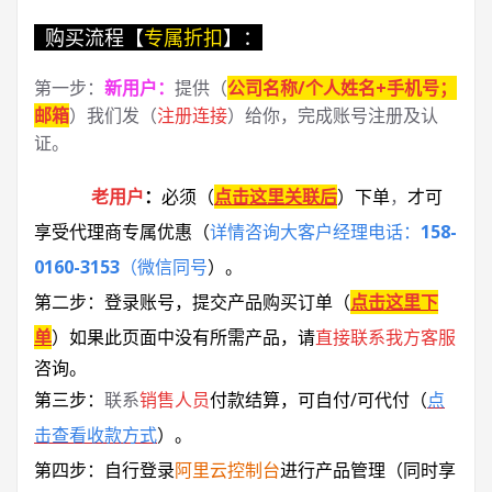
购买流程【
专属折扣
】：
第一步：
新用户
：
提供（
公司名称/个人姓名+手机号；
邮箱
）我们发（
注册连接
）给你，完成账号注册及认
证。
老用户
：
必须
（
点击这里关联后
）
下单
，
才可
享受代理商专属优惠
（
详情咨询大客户经理电话：
158-
0160-3153
（微信同号
）
。
第二步：登录账号，提交产品购买订单（
点击这里下
单
）
如果此页面中没有所需产品，请
直接联系
我方客服
咨询。
第三步：
联系
销售人员
付款结算，可自付/可代付（
点
击查看收款方式
）。
第四步：自行登录
阿里云控制台
进行产品管理（同时享