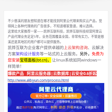
不少慈溪的朋友想知道在哪才能找到阿里云代理来购买云产品，觉
得网上各种代理商的广告很多，不知道哪家靠谱，难以选择。
这里给大家推荐一家——凯铧互联科技，凯铧互联科技经营阿里云
产品代理业务足足5年，业务范围覆盖全国，非常有实力，不管是慈
溪还是其地区的用户都可以提供服务。
凯铧互联为企业客户提供卓越的
上云架构咨询
、云解决
方案
架构设计服务
等一站式的上云服务。
另外，
免费为
您安装
宝塔面板(bt.cn)，
让linux系统如同windows一
样简单！
爆款产品 阿里云服务器|云数据库|云安全0.6折起
http://www.alibjyun.com/process.html