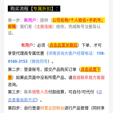
购买流程【
专属折扣
】：
第一步：
新用户
：
提供（
公司名称/个人姓名+手机号；
邮箱
）我们发（
注册连接
）给你，完成账号注册及认
证。
老用户
：
必须
（
点击这里关联后
）
下单
，
才可
享受代理商专属优惠
（
详情咨询大客户经理电话：
158-
0160-3153
（微信同号
）
。
第二步：登录账号，提交产品购买订单（
点击这里下
单
）
如果此页面中没有所需产品，请
直接联系
我方客服
咨询。
第三步：
联系
销售人员
付款结算，可自付/可代付（
点
击查看收款方式
）。
第四步：自行登录
阿里云控制台
进行产品管理（同时享