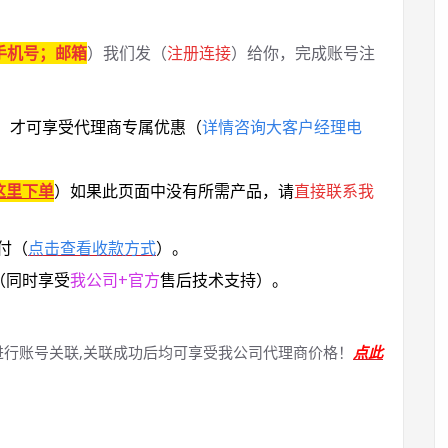
手机号；邮箱
）我们发（
注册连接
）给你，完成账号注
，
才可享受代理商专属优惠
（
详情咨询大客户经理电
这里下单
）
如果此页面中没有所需产品，请
直接联系
我
付（
点击查看收款方式
）。
（同时享受
我公司+官方
售后技术支持）。
进行账号关联,关联成功后均可享受我公司代理商价格！
点此