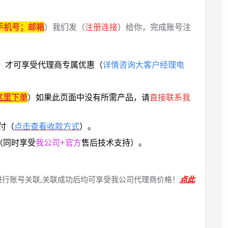
手机号；邮箱
）我们发（
注册连接
）给你，完成账号注
，
才可享受代理商专属优惠
（
详情咨询大客户经理电
这里下单
）
如果此页面中没有所需产品，请
直接联系
我
付（
点击查看收款方式
）。
（同时享受
我公司+官方
售后技术支持）。
进行账号关联,关联成功后均可享受我公司代理商价格！
点此