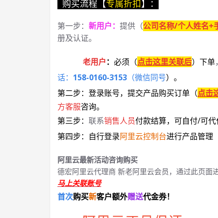
购买流程【
专属折扣
】：
第一步：
新用户
：
提供（
公司名称/个人姓名+
册及认证。
老用户
：
必须
（
点击这里关联后
）
下单
话：
158-0160-3153
（微信同号
）
。
第二步：登录账号，提交产品购买订单（
点击
方客服
咨询。
第三步：
联系
销售人员
付款结算，可自付/可代
第四步：自行登录
阿里云控制台
进行产品管理
阿里云最新活动咨询购买
德宏阿里云代理商 新老阿里云会员，通过此页面
马上关联账号
首次
购买
新
客户额外
赠送
代金券！