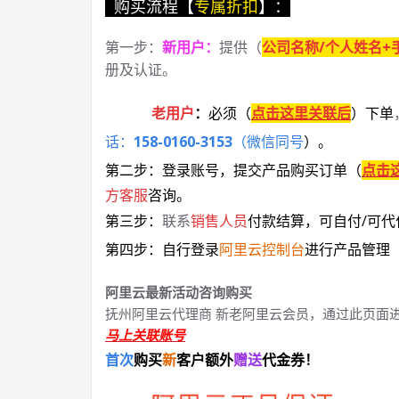
购买流程【
专属折扣
】：
第一步：
新用户
：
提供（
公司名称/个人姓名+
册及认证。
老用户
：
必须
（
点击这里关联后
）
下单
话：
158-0160-3153
（微信同号
）
。
第二步：登录账号，提交产品购买订单（
点击
方客服
咨询。
第三步：
联系
销售人员
付款结算，可自付/可代
第四步：自行登录
阿里云控制台
进行产品管理
阿里云最新活动咨询购买
抚州阿里云代理商 新老阿里云会员，通过此页面
马上关联账号
首次
购买
新
客户额外
赠送
代金券！