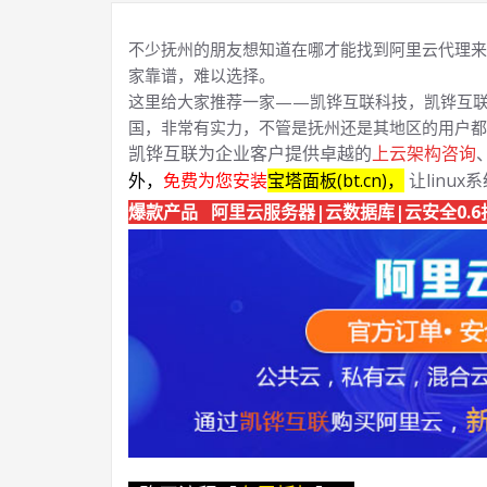
不少抚州的朋友想知道在哪才能找到阿里云代理来
家靠谱，难以选择。
这里给大家推荐一家——凯铧互联科技，凯铧互联
国，非常有实力，不管是抚州还是其地区的用户都
凯铧互联为企业客户提供卓越的
上云架构咨询
外，
免费为您安装
宝塔面板(bt.cn)，
让linux
爆款产品 阿里云服务器|云数据库|云安全0.6