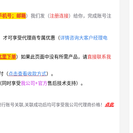
手机号；邮箱
）我们发（
注册连接
）给你，完成账号注
，
才可享受代理商专属优惠
（
详情咨询大客户经理电
这里下单
）
如果此页面中没有所需产品，请
直接联系
我
付（
点击查看收款方式
）。
（同时享受
我公司+官方
售后技术支持）。
进行账号关联,关联成功后均可享受我公司代理商价格！
点此