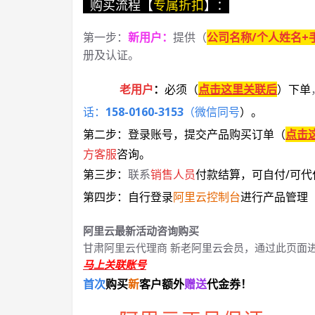
购买流程【
专属折扣
】：
第一步：
新用户
：
提供（
公司名称/个人姓名+
册及认证。
老用户
：
必须
（
点击这里关联后
）
下单
话：
158-0160-3153
（微信同号
）
。
第二步：登录账号，提交产品购买订单（
点击
方客服
咨询。
第三步：
联系
销售人员
付款结算，可自付/可代
第四步：自行登录
阿里云控制台
进行产品管理
阿里云最新活动咨询购买
甘肃阿里云代理商 新老阿里云会员，通过此页面
马上关联账号
首次
购买
新
客户额外
赠送
代金券！