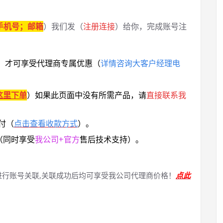
手机号；邮箱
）我们发（
注册连接
）给你，完成账号注
，
才可享受代理商专属优惠
（
详情咨询大客户经理电
这里下单
）
如果此页面中没有所需产品，请
直接联系
我
付（
点击查看收款方式
）。
（同时享受
我公司+官方
售后技术支持）。
进行账号关联,关联成功后均可享受我公司代理商价格！
点此