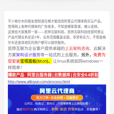
不少格尔木的朋友想知道在哪才能找到阿里云代理来购买云产品，
觉得网上各种代理商的广告很多，不知道哪家靠谱，难以选择。
这里给大家推荐一家——凯铧互联科技，凯铧互联科技经营阿里云
产品代理业务足足5年，业务范围覆盖全国，非常有实力，不管是格
尔木还是其地区的用户都可以提供服务。
凯铧互联为企业客户提供卓越的
上云架构咨询
、云解决
方案
架构设计服务
等一站式的上云服务。
另外，
免费为
您安装
宝塔面板(bt.cn)，
让linux系统如同windows一
样简单！
爆款产品 阿里云服务器|云数据库|云安全0.6折起
http://www.alibjyun.com/process.html