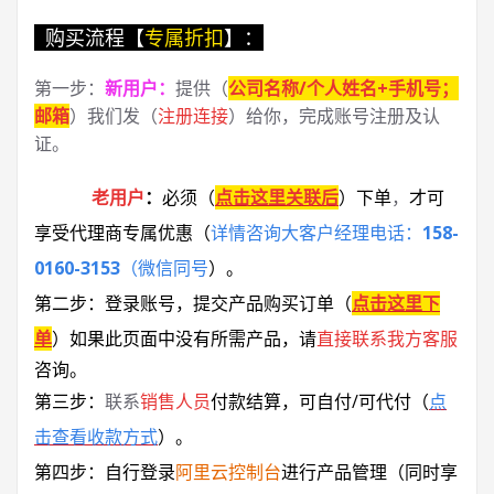
购买流程【
专属折扣
】：
第一步：
新用户
：
提供（
公司名称/个人姓名+手机号；
邮箱
）我们发（
注册连接
）给你，完成账号注册及认
证。
老用户
：
必须
（
点击这里关联后
）
下单
，
才可
享受代理商专属优惠
（
详情咨询大客户经理电话：
158-
0160-3153
（微信同号
）
。
第二步：登录账号，提交产品购买订单（
点击这里下
单
）
如果此页面中没有所需产品，请
直接联系
我方客服
咨询。
第三步：
联系
销售人员
付款结算，可自付/可代付（
点
击查看收款方式
）。
第四步：自行登录
阿里云控制台
进行产品管理（同时享