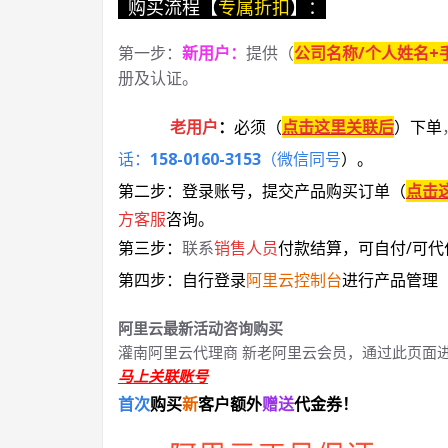
购买流程【
专属折扣
】：
第一步：
新用户
：
提供（
公司名称/个人姓名+
册及认证。
老用户
：
必须
（
点击这里关联后
）
下单
话：
158-0160-3153
（微信同号
）
。
第二步：登录账号，提交产品购买订单（
点击
方客服
咨询。
第三步：
联系
销售人员
付款结算，可自付/可代
第四步：自行登录
阿里云控制台
进行产品管理
阿里云最新活动咨询购买
灌南阿里云代理商 新老阿里云会员，通过此页面
马上关联账号
首次
购买
新
客户额外
赠送
代金券！