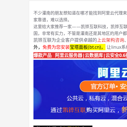
不少灌南的朋友想知道在哪才能找到阿里云代理来
家靠谱，难以选择。
这里给大家推荐一家——凯铧互联科技，凯铧互联
国，非常有实力，不管是灌南还是其地区的用户都
凯铧互联为企业客户提供卓越的
上云架构咨询
外，
免费为您安装
宝塔面板(bt.cn)，
让linux
爆款产品 阿里云服务器|云数据库|云安全0.6