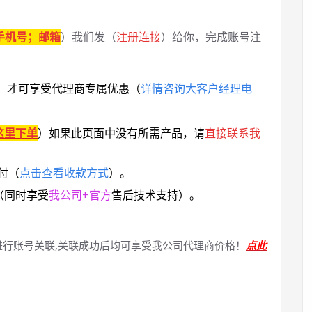
手机号；邮箱
）我们发（
注册连接
）给你，完成账号注
，
才可享受代理商专属优惠
（
详情咨询大客户经理电
这里下单
）
如果此页面中没有所需产品，请
直接联系
我
付（
点击查看收款方式
）。
（同时享受
我公司+官方
售后技术支持）。
进行账号关联,关联成功后均可享受我公司代理商价格！
点此