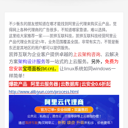
不少衡东的朋友想知道在哪才能找到阿里云代理来购买云产品，觉
得网上各种代理商的广告很多，不知道哪家靠谱，难以选择。
这里给大家推荐一家——凯铧互联科技，凯铧互联科技经营阿里云
产品代理业务足足5年，业务范围覆盖全国，非常有实力，不管是衡
东还是其地区的用户都可以提供服务。
凯铧互联为企业客户提供卓越的
上云架构咨询
、云解决
方案
架构设计服务
等一站式的上云服务。
另外，
免费为
您安装
宝塔面板(bt.cn)，
让linux系统如同windows一
样简单！
爆款产品 阿里云服务器|云数据库|云安全0.6折起
http://www.alibjyun.com/process.html