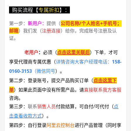
购买流程【
专属折扣
】：
第一步：
新用户
：
提供（
公司名称/个人姓名+手机号；
邮箱
）我们发（
注册连接
）给你，完成账号注册及认
证。
老用户
：
必须
（
点击这里关联后
）
下单
，
才可
享受代理商专属优惠
（
详情咨询大客户经理电话：
158-
0160-3153
（微信同号
）
。
第二步：登录账号，提交产品购买订单（
点击这里下
单
）
如果此页面中没有所需产品，请
直接联系
我方客服
咨询。
第三步：
联系
销售人员
付款结算，可自付/可代付（
点
击查看收款方式
）。
第四步：自行登录
阿里云控制台
进行产品管理（同时享