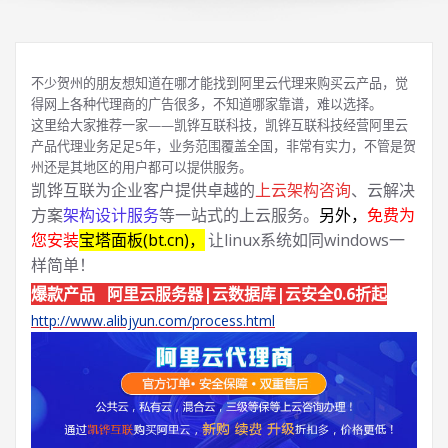
不少贺州的朋友想知道在哪才能找到阿里云代理来购买云产品，觉
得网上各种代理商的广告很多，不知道哪家靠谱，难以选择。
这里给大家推荐一家——凯铧互联科技，凯铧互联科技经营阿里云
产品代理业务足足5年，业务范围覆盖全国，非常有实力，不管是贺
州还是其地区的用户都可以提供服务。
凯铧互联为企业客户提供卓越的
上云架构咨询
、云解决
方案
架构设计服务
等一站式的上云服务。
另外，
免费为
您安装
宝塔面板(bt.cn)，
让linux系统如同windows一
样简单！
爆款产品 阿里云服务器|云数据库|云安全0.6折起
http://www.alibjyun.com/process.html