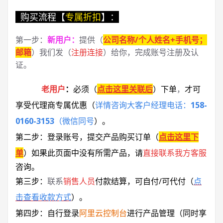
购买流程【
专属折扣
】：
第一步：
新用户
：
提供（
公司名称/个人姓名+手机号；
邮箱
）我们发（
注册连接
）给你，完成账号注册及认
证。
老用户
：
必须
（
点击这里关联后
）
下单
，
才可
享受代理商专属优惠
（
详情咨询大客户经理电话：
158-
0160-3153
（微信同号
）
。
第二步：登录账号，提交产品购买订单（
点击这里下
单
）
如果此页面中没有所需产品，请
直接联系
我方客服
咨询。
第三步：
联系
销售人员
付款结算，可自付/可代付（
点
击查看收款方式
）。
第四步：自行登录
阿里云控制台
进行产品管理（同时享