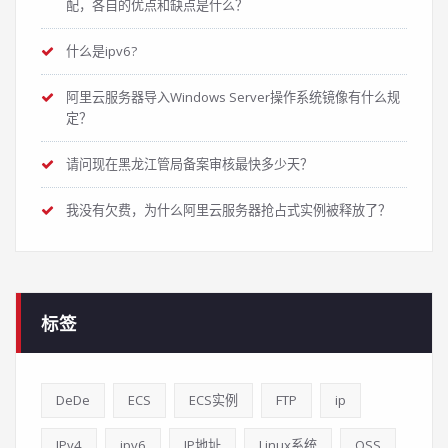
配，各自的优点和缺点是什么？
什么是ipv6?
阿里云服务器导入Windows Server操作系统镜像有什么规
定？
请问现在黑龙江管局备案审核最快多少天？
我没有欠费，为什么阿里云服务器抢占式实例被释放了？
标签
DeDe
ECS
ECS实例
FTP
ip
IPv4
ipv6
IP地址
Linux系统
OSS