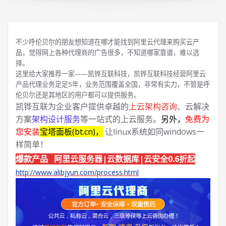
不少呼伦贝尔的朋友想知道在哪才能找到阿里云代理来购买云产
品，觉得网上各种代理商的广告很多，不知道哪家靠谱，难以选
择。
这里给大家推荐一家——凯铧互联科技，凯铧互联科技经营阿里云
产品代理业务足足5年，业务范围覆盖全国，非常有实力，不管是呼
伦贝尔还是其地区的用户都可以提供服务。
凯铧互联为企业客户提供卓越的
上云架构咨询
、云解决
方案
架构设计服务
等一站式的上云服务。
另外，
免费为
您安装
宝塔面板(bt.cn)，
让linux系统如同windows一
样简单！
爆款产品 阿里云服务器|云数据库|云安全0.6折起
http://www.alibjyun.com/process.html