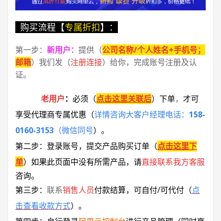
购买流程【
专属折扣
】：
第一步：
新用户
：
提供（
公司名称/个人姓名+手机号；
邮箱
）我们发（
注册连接
）给你，完成账号注册及认
证。
老用户
：
必须
（
点击这里关联后
）
下单
，
才可
享受代理商专属优惠
（
详情咨询大客户经理电话：
158-
0160-3153
（微信同号
）
。
第二步：登录账号，提交产品购买订单（
点击这里下
单
）
如果此页面中没有所需产品，请
直接联系
我方客服
咨询。
第三步：
联系
销售人员
付款结算，可自付/可代付（
点
击查看收款方式
）。