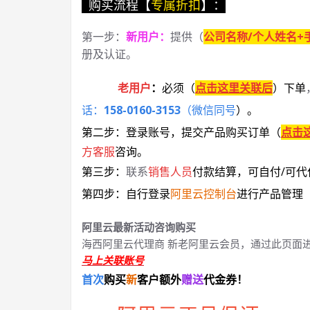
购买流程【
专属折扣
】：
第一步：
新用户
：
提供（
公司名称/个人姓名+
册及认证。
老用户
：
必须
（
点击这里关联后
）
下单
话：
158-0160-3153
（微信同号
）
。
第二步：登录账号，提交产品购买订单（
点击
方客服
咨询。
第三步：
联系
销售人员
付款结算，可自付/可代
第四步：自行登录
阿里云控制台
进行产品管理
阿里云最新活动咨询购买
海西阿里云代理商 新老阿里云会员，通过此页面
马上关联账号
首次
购买
新
客户额外
赠送
代金券！