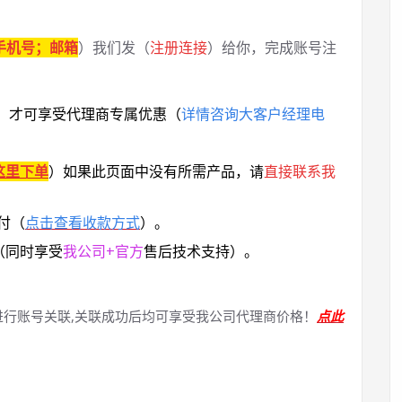
手机号；邮箱
）我们发（
注册连接
）给你，完成账号注
，
才可享受代理商专属优惠
（
详情咨询大客户经理电
这里下单
）
如果此页面中没有所需产品，请
直接联系
我
付（
点击查看收款方式
）。
（同时享受
我公司+官方
售后技术支持）。
进行账号关联,关联成功后均可享受我公司代理商价格！
点此