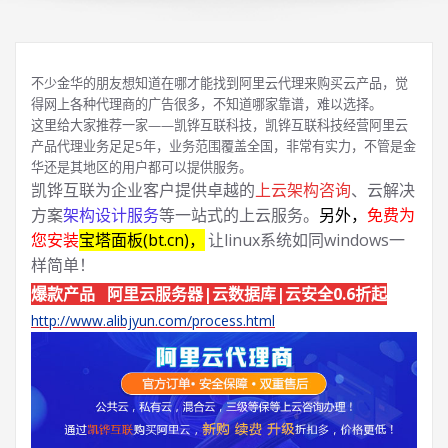
不少金华的朋友想知道在哪才能找到阿里云代理来购买云产品，觉
得网上各种代理商的广告很多，不知道哪家靠谱，难以选择。
这里给大家推荐一家——凯铧互联科技，凯铧互联科技经营阿里云
产品代理业务足足5年，业务范围覆盖全国，非常有实力，不管是金
华还是其地区的用户都可以提供服务。
凯铧互联为企业客户提供卓越的
上云架构咨询
、云解决
方案
架构设计服务
等一站式的上云服务。
另外，
免费为
您安装
宝塔面板(bt.cn)，
让linux系统如同windows一
样简单！
爆款产品 阿里云服务器|云数据库|云安全0.6折起
http://www.alibjyun.com/process.html