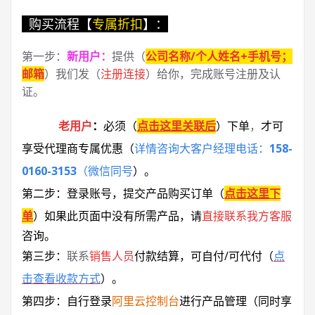
购买流程【
专属折扣
】：
第一步：
新用户
：
提供（
公司名称/个人姓名+手机号；
邮箱
）我们发（
注册连接
）给你，完成账号注册及认
证。
老用户
：
必须
（
点击这里关联后
）
下单
，
才可
享受代理商专属优惠
（
详情咨询大客户经理电话：
158-
0160-3153
（微信同号
）
。
第二步：登录账号，提交产品购买订单（
点击这里下
单
）
如果此页面中没有所需产品，请
直接联系
我方客服
咨询。
第三步：
联系
销售人员
付款结算，可自付/可代付（
点
击查看收款方式
）。
第四步：自行登录
阿里云控制台
进行产品管理（同时享