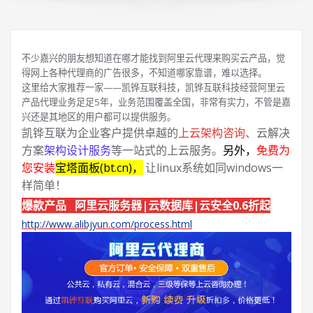
不少嘉兴的朋友想知道在哪才能找到阿里云代理来购买云产品，觉
得网上各种代理商的广告很多，不知道哪家靠谱，难以选择。
这里给大家推荐一家——凯铧互联科技，凯铧互联科技经营阿里云
产品代理业务足足5年，业务范围覆盖全国，非常有实力，不管是嘉
兴还是其地区的用户都可以提供服务。
凯铧互联为企业客户提供卓越的
上云架构咨询
、云解决
方案
架构设计服务
等一站式的上云服务。
另外，
免费为
您安装
宝塔面板(bt.cn)，
让linux系统如同windows一
样简单！
爆款产品 阿里云服务器|云数据库|云安全0.6折起
http://www.alibjyun.com/process.html