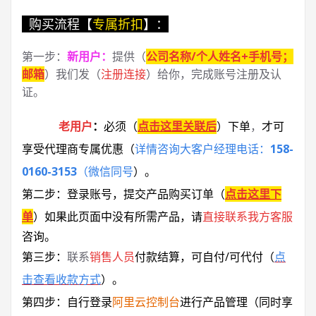
购买流程【
专属折扣
】：
第一步：
新用户
：
提供（
公司名称/个人姓名+手机号；
邮箱
）我们发（
注册连接
）给你，完成账号注册及认
证。
老用户
：
必须
（
点击这里关联后
）
下单
，
才可
享受代理商专属优惠
（
详情咨询大客户经理电话：
158-
0160-3153
（微信同号
）
。
第二步：登录账号，提交产品购买订单（
点击这里下
单
）
如果此页面中没有所需产品，请
直接联系
我方客服
咨询。
第三步：
联系
销售人员
付款结算，可自付/可代付（
点
击查看收款方式
）。
第四步：自行登录
阿里云控制台
进行产品管理（同时享