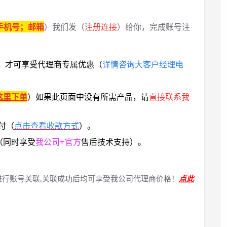
手机号；邮箱
）我们发（
注册连接
）给你，完成账号注
，
才可享受代理商专属优惠
（
详情咨询大客户经理电
这里下单
）
如果此页面中没有所需产品，请
直接联系
我
付（
点击查看收款方式
）。
（同时享受
我公司+官方
售后技术支持）。
进行账号关联,关联成功后均可享受我公司代理商价格！
点此