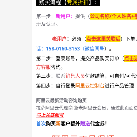
购买流程【
专属折扣
】：
第一步：
新用户
：
提供（
公司名称/个人姓名+
册及认证。
老用户
：
必须
（
点击这里关联后
）
下单
话：
158-0160-3153
（微信同号
）
。
第二步：登录账号，提交产品购买订单（
点击
方客服
咨询。
第三步：
联系
销售人员
付款结算，可自付/可代
第四步：自行登录
阿里云控制台
进行产品管理
阿里云最新活动咨询购买
拉萨阿里云代理商 新老阿里云会员，通过此页面
马上关联账号
首次
购买
新
客户额外
赠送
代金券！