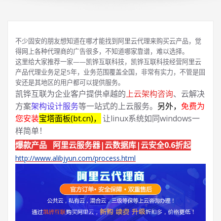
不少固安的朋友想知道在哪才能找到阿里云代理来购买云产品，觉
得网上各种代理商的广告很多，不知道哪家靠谱，难以选择。
这里给大家推荐一家——凯铧互联科技，凯铧互联科技经营阿里云
产品代理业务足足5年，业务范围覆盖全国，非常有实力，不管是固
安还是其地区的用户都可以提供服务。
凯铧互联为企业客户提供卓越的
上云架构咨询
、云解决
方案
架构设计服务
等一站式的上云服务。
另外，
免费为
您安装
宝塔面板(bt.cn)，
让linux系统如同windows一
样简单！
爆款产品 阿里云服务器|云数据库|云安全0.6折起
http://www.alibjyun.com/process.html