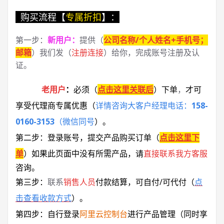
购买流程【
专属折扣
】：
第一步：
新用户
：
提供（
公司名称/个人姓名+手机号；
邮箱
）我们发（
注册连接
）给你，完成账号注册及认
证。
老用户
：
必须
（
点击这里关联后
）
下单
，
才可
享受代理商专属优惠
（
详情咨询大客户经理电话：
158-
0160-3153
（微信同号
）
。
第二步：登录账号，提交产品购买订单（
点击这里下
单
）
如果此页面中没有所需产品，请
直接联系
我方客服
咨询。
第三步：
联系
销售人员
付款结算，可自付/可代付（
点
击查看收款方式
）。
第四步：自行登录
阿里云控制台
进行产品管理（同时享