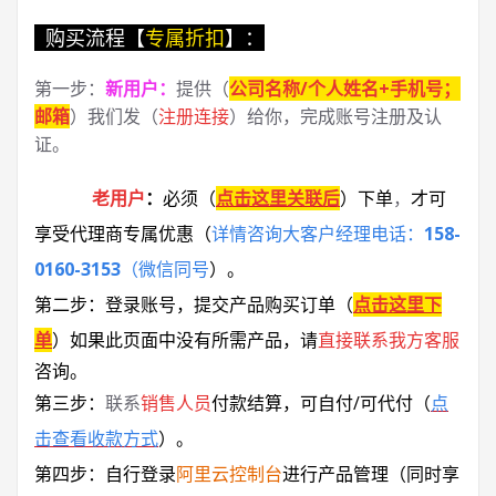
购买流程【
专属折扣
】：
第一步：
新用户
：
提供（
公司名称/个人姓名+手机号；
邮箱
）我们发（
注册连接
）给你，完成账号注册及认
证。
老用户
：
必须
（
点击这里关联后
）
下单
，
才可
享受代理商专属优惠
（
详情咨询大客户经理电话：
158-
0160-3153
（微信同号
）
。
第二步：登录账号，提交产品购买订单（
点击这里下
单
）
如果此页面中没有所需产品，请
直接联系
我方客服
咨询。
第三步：
联系
销售人员
付款结算，可自付/可代付（
点
击查看收款方式
）。
第四步：自行登录
阿里云控制台
进行产品管理（同时享