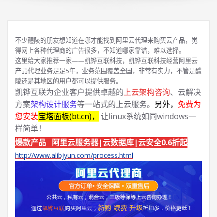
不少醴陵的朋友想知道在哪才能找到阿里云代理来购买云产品，觉
得网上各种代理商的广告很多，不知道哪家靠谱，难以选择。
这里给大家推荐一家——凯铧互联科技，凯铧互联科技经营阿里云
产品代理业务足足5年，业务范围覆盖全国，非常有实力，不管是醴
陵还是其地区的用户都可以提供服务。
凯铧互联为企业客户提供卓越的
上云架构咨询
、云解决
方案
架构设计服务
等一站式的上云服务。
另外，
免费为
您安装
宝塔面板(bt.cn)，
让linux系统如同windows一
样简单！
爆款产品 阿里云服务器|云数据库|云安全0.6折起
http://www.alibjyun.com/process.html