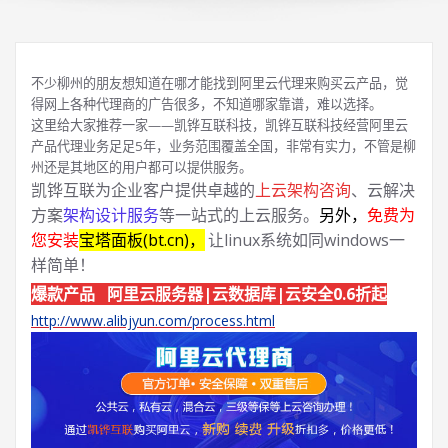
不少柳州的朋友想知道在哪才能找到阿里云代理来购买云产品，觉
得网上各种代理商的广告很多，不知道哪家靠谱，难以选择。
这里给大家推荐一家——凯铧互联科技，凯铧互联科技经营阿里云
产品代理业务足足5年，业务范围覆盖全国，非常有实力，不管是柳
州还是其地区的用户都可以提供服务。
凯铧互联为企业客户提供卓越的
上云架构咨询
、云解决
方案
架构设计服务
等一站式的上云服务。
另外，
免费为
您安装
宝塔面板(bt.cn)，
让linux系统如同windows一
样简单！
爆款产品 阿里云服务器|云数据库|云安全0.6折起
http://www.alibjyun.com/process.html