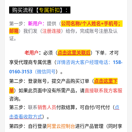
购买流程【
专属折扣
】：
第一步：
新用户
：
提供（
公司名称/个人姓名+手机号；
邮箱
）我们发（
注册连接
）给你，完成账号注册及认
证。
老用户
：
必须
（
点击这里关联后
）
下单
，
才可
享受代理商专属优惠
（
详情咨询大客户经理电话：
158-
0160-3153
（微信同号
）
。
第二步：登录账号，提交产品购买订单（
点击这里下
单
）
如果此页面中没有所需产品，请
直接联系
我方客服
咨询。
第三步：
联系
销售人员
付款结算，可自付/可代付（
点
击查看收款方式
）。
第四步：自行登录
阿里云控制台
进行产品管理（同时享