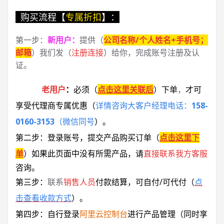
购买流程【
专属折扣
】：
第一步：
新用户
：
提供（
公司名称/个人姓名+手机号；
邮箱
）我们发（
注册连接
）给你，完成账号注册及认
证。
老用户
：
必须
（
点击这里关联后
）
下单
，
才可
享受代理商专属优惠
（
详情咨询大客户经理电话：
158-
0160-3153
（微信同号
）
。
第二步：登录账号，提交产品购买订单（
点击这里下
单
）
如果此页面中没有所需产品，请
直接联系
我方客服
咨询。
第三步：
联系
销售人员
付款结算，可自付/可代付（
点
击查看收款方式
）。
第四步：自行登录
阿里云控制台
进行产品管理（同时享