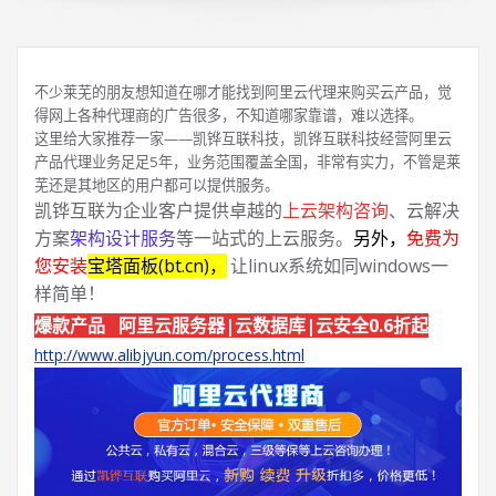
不少莱芜的朋友想知道在哪才能找到阿里云代理来购买云产品，觉
得网上各种代理商的广告很多，不知道哪家靠谱，难以选择。
这里给大家推荐一家——凯铧互联科技，凯铧互联科技经营阿里云
产品代理业务足足5年，业务范围覆盖全国，非常有实力，不管是莱
芜还是其地区的用户都可以提供服务。
凯铧互联为企业客户提供卓越的
上云架构咨询
、云解决
方案
架构设计服务
等一站式的上云服务。
另外，
免费为
您安装
宝塔面板(bt.cn)，
让linux系统如同windows一
样简单！
爆款产品 阿里云服务器|云数据库|云安全0.6折起
http://www.alibjyun.com/process.html