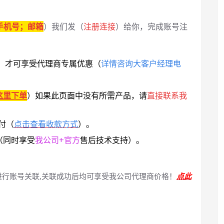
手机号；邮箱
）我们发（
注册连接
）给你，完成账号注
，
才可享受代理商专属优惠
（
详情咨询大客户经理电
这里下单
）
如果此页面中没有所需产品，请
直接联系
我
付（
点击查看收款方式
）。
（同时享受
我公司+官方
售后技术支持）。
进行账号关联,关联成功后均可享受我公司代理商价格！
点此