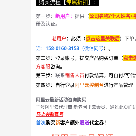
购买流程【
专属折扣
】：
第一步：
新用户
：
提供（
公司名称/个人姓名+
册及认证。
老用户
：
必须
（
点击这里关联后
）
下单
话：
158-0160-3153
（微信同号
）
。
第二步：登录账号，提交产品购买订单（
点击
方客服
咨询。
第三步：
联系
销售人员
付款结算，可自付/可代
第四步：自行登录
阿里云控制台
进行产品管理
阿里云最新活动咨询购买
宁波阿里云代理商 新老阿里云会员，通过此页面
马上关联账号
首次
购买
新
客户额外
赠送
代金券！