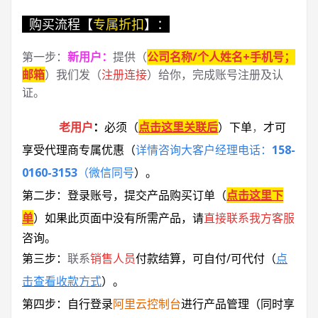
购买流程【
专属折扣
】：
第一步：
新用户
：
提供（
公司名称/个人姓名+手机号；
邮箱
）我们发（
注册连接
）给你，完成账号注册及认
证。
老用户
：
必须
（
点击这里关联后
）
下单
，
才可
享受代理商专属优惠
（
详情咨询大客户经理电话：
158-
0160-3153
（微信同号
）
。
第二步：登录账号，提交产品购买订单（
点击这里下
单
）
如果此页面中没有所需产品，请
直接联系
我方客服
咨询。
第三步：
联系
销售人员
付款结算，可自付/可代付（
点
击查看收款方式
）。
第四步：自行登录
阿里云控制台
进行产品管理（同时享