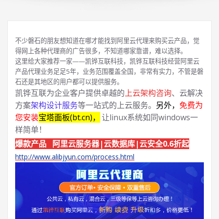
不少磐石的朋友想知道在哪才能找到阿里云代理来购买云产品，觉
得网上各种代理商的广告很多，不知道哪家靠谱，难以选择。
这里给大家推荐一家——凯铧互联科技，凯铧互联科技经营阿里云
产品代理业务足足5年，业务范围覆盖全国，非常有实力，不管是磐
石还是其地区的用户都可以提供服务。
凯铧互联为企业客户提供卓越的
上云架构咨询
、云解决
方案
架构设计服务
等一站式的上云服务。
另外，
免费为
您安装
宝塔面板(bt.cn)，
让linux系统如同windows一
样简单！
爆款产品 阿里云服务器|云数据库|云安全0.6折起
http://www.alibjyun.com/process.html