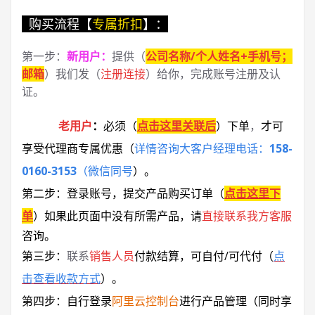
购买流程【
专属折扣
】：
第一步：
新用户
：
提供（
公司名称/个人姓名+手机号；
邮箱
）我们发（
注册连接
）给你，完成账号注册及认
证。
老用户
：
必须
（
点击这里关联后
）
下单
，
才可
享受代理商专属优惠
（
详情咨询大客户经理电话：
158-
0160-3153
（微信同号
）
。
第二步：登录账号，提交产品购买订单（
点击这里下
单
）
如果此页面中没有所需产品，请
直接联系
我方客服
咨询。
第三步：
联系
销售人员
付款结算，可自付/可代付（
点
击查看收款方式
）。
第四步：自行登录
阿里云控制台
进行产品管理（同时享