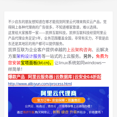
不少启东的朋友想知道在哪才能找到阿里云代理来购买云产品，觉
得网上各种代理商的广告很多，不知道哪家靠谱，难以选择。
这里给大家推荐一家——凯铧互联科技，凯铧互联科技经营阿里云
产品代理业务足足5年，业务范围覆盖全国，非常有实力，不管是启
东还是其地区的用户都可以提供服务。
凯铧互联为企业客户提供卓越的
上云架构咨询
、云解决
方案
架构设计服务
等一站式的上云服务。
另外，
免费为
您安装
宝塔面板(bt.cn)，
让linux系统如同windows一
样简单！
爆款产品 阿里云服务器|云数据库|云安全0.6折起
http://www.alibjyun.com/process.html