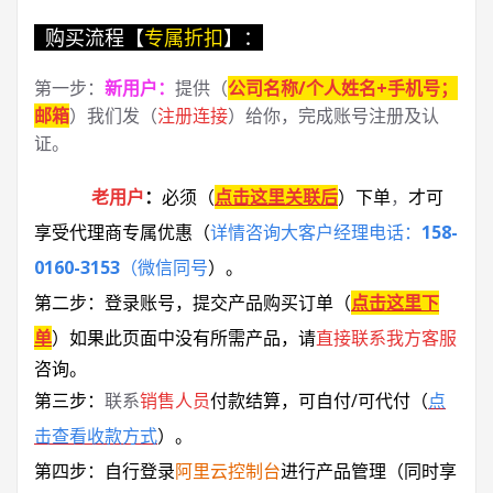
购买流程【
专属折扣
】：
第一步：
新用户
：
提供（
公司名称/个人姓名+手机号；
邮箱
）我们发（
注册连接
）给你，完成账号注册及认
证。
老用户
：
必须
（
点击这里关联后
）
下单
，
才可
享受代理商专属优惠
（
详情咨询大客户经理电话：
158-
0160-3153
（微信同号
）
。
第二步：登录账号，提交产品购买订单（
点击这里下
单
）
如果此页面中没有所需产品，请
直接联系
我方客服
咨询。
第三步：
联系
销售人员
付款结算，可自付/可代付（
点
击查看收款方式
）。
第四步：自行登录
阿里云控制台
进行产品管理（同时享