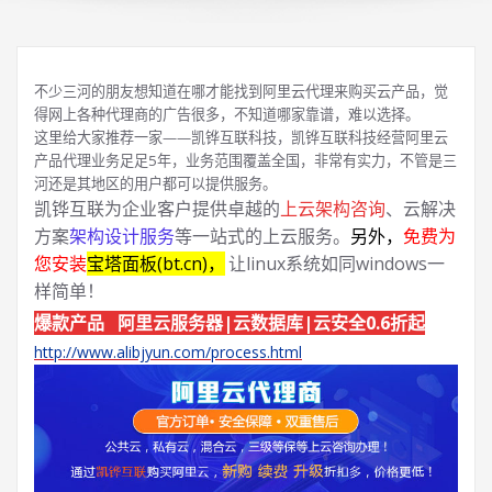
不少三河的朋友想知道在哪才能找到阿里云代理来购买云产品，觉
得网上各种代理商的广告很多，不知道哪家靠谱，难以选择。
这里给大家推荐一家——凯铧互联科技，凯铧互联科技经营阿里云
产品代理业务足足5年，业务范围覆盖全国，非常有实力，不管是三
河还是其地区的用户都可以提供服务。
凯铧互联为企业客户提供卓越的
上云架构咨询
、云解决
方案
架构设计服务
等一站式的上云服务。
另外，
免费为
您安装
宝塔面板(bt.cn)，
让linux系统如同windows一
样简单！
爆款产品 阿里云服务器|云数据库|云安全0.6折起
http://www.alibjyun.com/process.html