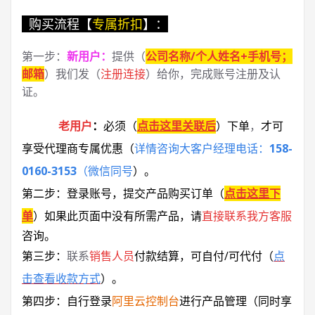
购买流程【
专属折扣
】：
第一步：
新用户
：
提供（
公司名称/个人姓名+手机号；
邮箱
）我们发（
注册连接
）给你，完成账号注册及认
证。
老用户
：
必须
（
点击这里关联后
）
下单
，
才可
享受代理商专属优惠
（
详情咨询大客户经理电话：
158-
0160-3153
（微信同号
）
。
第二步：登录账号，提交产品购买订单（
点击这里下
单
）
如果此页面中没有所需产品，请
直接联系
我方客服
咨询。
第三步：
联系
销售人员
付款结算，可自付/可代付（
点
击查看收款方式
）。
第四步：自行登录
阿里云控制台
进行产品管理（同时享