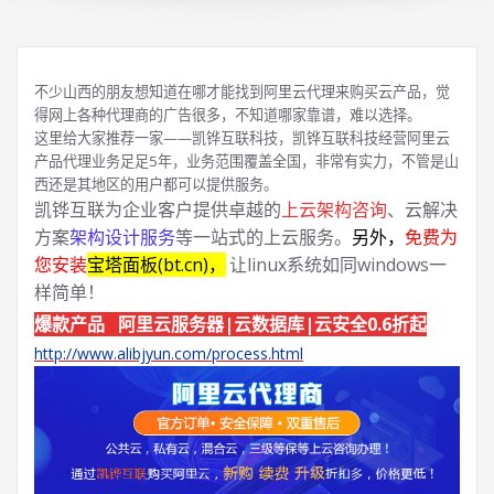
不少山西的朋友想知道在哪才能找到阿里云代理来购买云产品，觉
得网上各种代理商的广告很多，不知道哪家靠谱，难以选择。
这里给大家推荐一家——凯铧互联科技，凯铧互联科技经营阿里云
产品代理业务足足5年，业务范围覆盖全国，非常有实力，不管是山
西还是其地区的用户都可以提供服务。
凯铧互联为企业客户提供卓越的
上云架构咨询
、云解决
方案
架构设计服务
等一站式的上云服务。
另外，
免费为
您安装
宝塔面板(bt.cn)，
让linux系统如同windows一
样简单！
爆款产品 阿里云服务器|云数据库|云安全0.6折起
http://www.alibjyun.com/process.html