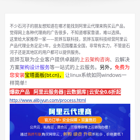
不少石河子的朋友想知道在哪才能找到阿里云代理来购买云产品，
觉得网上各种代理商的广告很多，不知道哪家靠谱，难以选择。
这里给大家推荐一家——凯铧互联科技，凯铧互联科技经营阿里云
产品代理业务足足5年，业务范围覆盖全国，非常有实力，不管是石
河子还是其地区的用户都可以提供服务。
凯铧互联为企业客户提供卓越的
上云架构咨询
、云解决
方案
架构设计服务
等一站式的上云服务。
另外，
免费为
您安装
宝塔面板(bt.cn)，
让linux系统如同windows一
样简单！
爆款产品 阿里云服务器|云数据库|云安全0.6折起
http://www.alibjyun.com/process.html