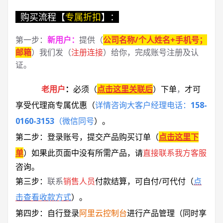
购买流程【
专属折扣
】：
第一步：
新用户
：
提供（
公司名称/个人姓名+手机号；
邮箱
）我们发（
注册连接
）给你，完成账号注册及认
证。
老用户
：
必须
（
点击这里关联后
）
下单
，
才可
享受代理商专属优惠
（
详情咨询大客户经理电话：
158-
0160-3153
（微信同号
）
。
第二步：登录账号，提交产品购买订单（
点击这里下
单
）
如果此页面中没有所需产品，请
直接联系
我方客服
咨询。
第三步：
联系
销售人员
付款结算，可自付/可代付（
点
击查看收款方式
）。
第四步：自行登录
阿里云控制台
进行产品管理（同时享