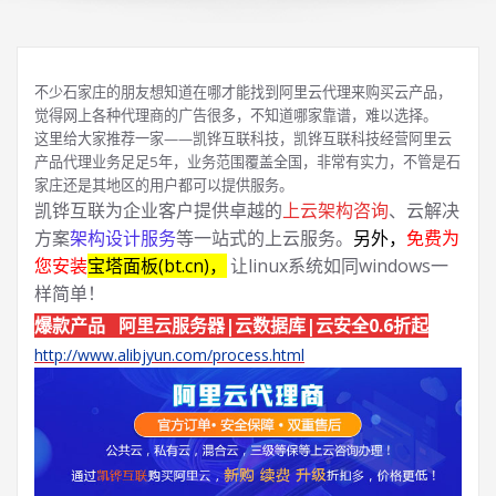
不少石家庄的朋友想知道在哪才能找到阿里云代理来购买云产品，
觉得网上各种代理商的广告很多，不知道哪家靠谱，难以选择。
这里给大家推荐一家——凯铧互联科技，凯铧互联科技经营阿里云
产品代理业务足足5年，业务范围覆盖全国，非常有实力，不管是石
家庄还是其地区的用户都可以提供服务。
凯铧互联为企业客户提供卓越的
上云架构咨询
、云解决
方案
架构设计服务
等一站式的上云服务。
另外，
免费为
您安装
宝塔面板(bt.cn)，
让linux系统如同windows一
样简单！
爆款产品 阿里云服务器|云数据库|云安全0.6折起
http://www.alibjyun.com/process.html