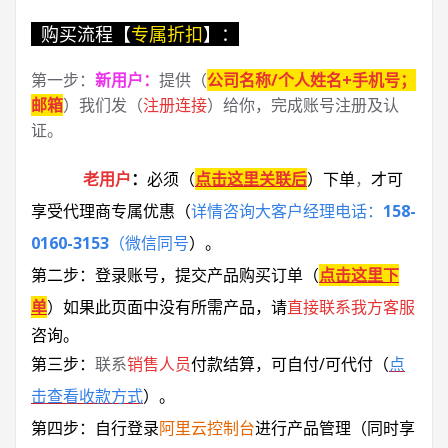
购买流程【
专属折扣
】：
第一步：
新用户
：
提供（
公司名称/个人姓名+手机号；
邮箱
）我们发（
注册连接
）给你，完成账号注册及认
证。
老用户
：
必须
（
点击这里关联后
）
下单
，
才可
享受代理商专属优惠
（
详情咨询大客户经理电话：
158-
0160-3153
（微信同号
）
。
第二步：登录账号，提交产品购买订单（
点击这里下
单
）
如果此页面中没有所需产品，请
直接联系
我方客服
咨询。
第三步：
联系
销售人员
付款结算，可自付/可代付（
点
击查看收款方式
）。
第四步：自行登录
阿里云控制台
进行产品管理（同时享