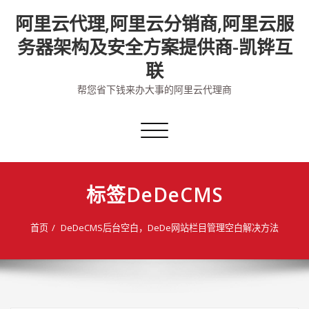
Skip
阿里云代理,阿里云分销商,阿里云服
to
content
务器架构及安全方案提供商-凯铧互
联
帮您省下钱来办大事的阿里云代理商
切
换
导
航
标签DeDeCMS
首页
DeDeCMS后台空白，DeDe网站栏目管理空白解决方法