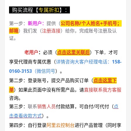
购买流程【
专属折扣
】：
第一步：
新用户
：
提供（
公司名称/个人姓名+手机号；
邮箱
）我们发（
注册连接
）给你，完成账号注册及认
证。
老用户
：
必须
（
点击这里关联后
）
下单
，
才可
享受代理商专属优惠
（
详情咨询大客户经理电话：
158-
0160-3153
（微信同号
）
。
第二步：登录账号，提交产品购买订单（
点击这里下
单
）
如果此页面中没有所需产品，请
直接联系
我方客服
咨询。
第三步：
联系
销售人员
付款结算，可自付/可代付（
点
击查看收款方式
）。
第四步：自行登录
阿里云控制台
进行产品管理（同时享