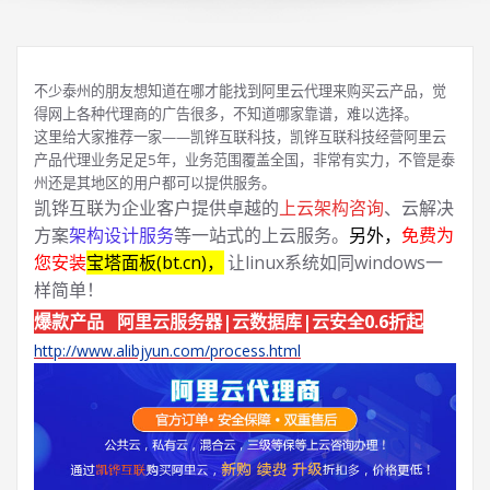
不少泰州的朋友想知道在哪才能找到阿里云代理来购买云产品，觉
得网上各种代理商的广告很多，不知道哪家靠谱，难以选择。
这里给大家推荐一家——凯铧互联科技，凯铧互联科技经营阿里云
产品代理业务足足5年，业务范围覆盖全国，非常有实力，不管是泰
州还是其地区的用户都可以提供服务。
凯铧互联为企业客户提供卓越的
上云架构咨询
、云解决
方案
架构设计服务
等一站式的上云服务。
另外，
免费为
您安装
宝塔面板(bt.cn)，
让linux系统如同windows一
样简单！
爆款产品 阿里云服务器|云数据库|云安全0.6折起
http://www.alibjyun.com/process.html