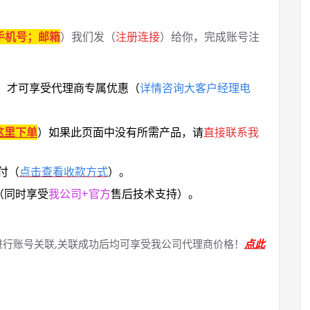
手机号；邮箱
）我们发（
注册连接
）给你，完成账号注
，
才可享受代理商专属优惠
（
详情咨询大客户经理电
这里下单
）
如果此页面中没有所需产品，请
直接联系
我
付（
点击查看收款方式
）。
（同时享受
我公司+官方
售后技术支持）。
进行账号关联,关联成功后均可享受我公司代理商价格！
点此