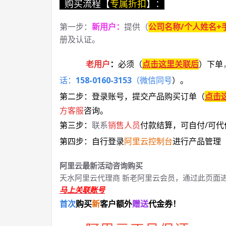
购买流程【
专属折扣
】：
第一步：
新用户
：
提供（
公司名称/个人姓名+
册及认证。
老用户
：
必须
（
点击这里关联后
）
下单
话：
158-0160-3153
（微信同号
）
。
第二步：登录账号，提交产品购买订单（
点击
方客服
咨询。
第三步：
联系
销售人员
付款结算，可自付/可代
第四步：自行登录
阿里云控制台
进行产品管理
阿里云最新活动咨询购买
天水阿里云代理商 新老阿里云会员，通过此页面
马上关联账号
首次
购买
新
客户额外
赠送
代金券！