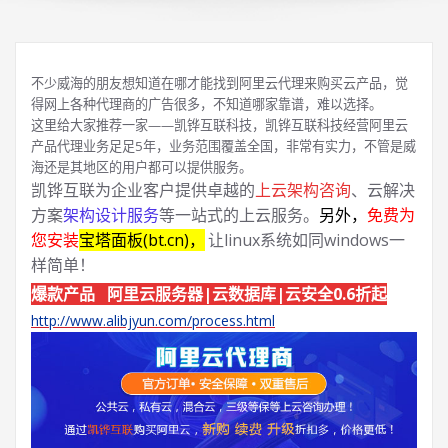
不少威海的朋友想知道在哪才能找到阿里云代理来购买云产品，觉
得网上各种代理商的广告很多，不知道哪家靠谱，难以选择。
这里给大家推荐一家——凯铧互联科技，凯铧互联科技经营阿里云
产品代理业务足足5年，业务范围覆盖全国，非常有实力，不管是威
海还是其地区的用户都可以提供服务。
凯铧互联为企业客户提供卓越的
上云架构咨询
、云解决
方案
架构设计服务
等一站式的上云服务。
另外，
免费为
您安装
宝塔面板(bt.cn)，
让linux系统如同windows一
样简单！
爆款产品 阿里云服务器|云数据库|云安全0.6折起
http://www.alibjyun.com/process.html