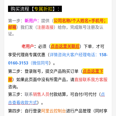
购买流程【
专属折扣
】：
第一步：
新用户
：
提供（
公司名称/个人姓名+手机号；
邮箱
）我们发（
注册连接
）给你，完成账号注册及认
证。
老用户
：
必须
（
点击这里关联后
）
下单
，
才可
享受代理商专属优惠
（
详情咨询大客户经理电话：
158-
0160-3153
（微信同号
）
。
第二步：登录账号，提交产品购买订单（
点击这里下
单
）
如果此页面中没有所需产品，请
直接联系
我方客服
咨询。
第三步：
联系
销售人员
付款结算，可自付/可代付（
点
击查看收款方式
）。
第四步：自行登录
阿里云控制台
进行产品管理（同时享