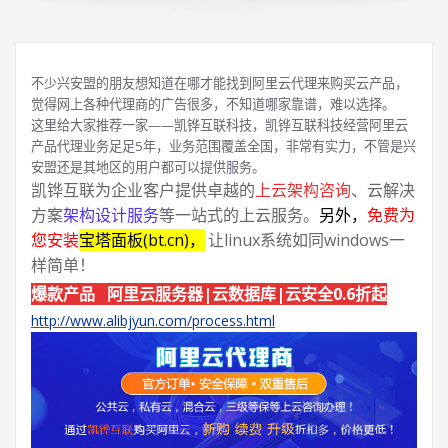
不少兴安盟的朋友想知道在哪才能找到阿里云代理来购买云产品，
觉得网上各种代理商的广告很多，不知道哪家靠谱，难以选择。
这里给大家推荐一家——凯铧互联科技，凯铧互联科技经营阿里云
产品代理业务足足5年，业务范围覆盖全国，非常有实力，不管是兴
安盟还是其地区的用户都可以提供服务。
凯铧互联为企业客户提供卓越的
上云架构咨询
、云解决
方案
架构设计服务
等一站式的上云服务。
另外，
免费为
您安装
宝塔面板(bt.cn)，
让linux系统如同windows一
样简单！
爆款产品 阿里云服务器|云数据库|云安全0.6折起
http://www.alibjyun.com/process.html