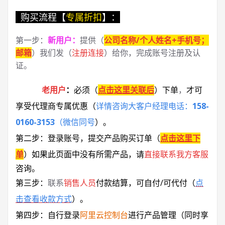
购买流程【
专属折扣
】：
第一步：
新用户
：
提供（
公司名称/个人姓名+手机号；
邮箱
）我们发（
注册连接
）给你，完成账号注册及认
证。
老用户
：
必须
（
点击这里关联后
）
下单
，
才可
享受代理商专属优惠
（
详情咨询大客户经理电话：
158-
0160-3153
（微信同号
）
。
第二步：登录账号，提交产品购买订单（
点击这里下
单
）
如果此页面中没有所需产品，请
直接联系
我方客服
咨询。
第三步：
联系
销售人员
付款结算，可自付/可代付（
点
击查看收款方式
）。
第四步：自行登录
阿里云控制台
进行产品管理（同时享