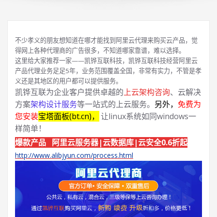
不少孝义的朋友想知道在哪才能找到阿里云代理来购买云产品，觉
得网上各种代理商的广告很多，不知道哪家靠谱，难以选择。
这里给大家推荐一家——凯铧互联科技，凯铧互联科技经营阿里云
产品代理业务足足5年，业务范围覆盖全国，非常有实力，不管是孝
义还是其地区的用户都可以提供服务。
凯铧互联为企业客户提供卓越的
上云架构咨询
、云解决
方案
架构设计服务
等一站式的上云服务。
另外，
免费为
您安装
宝塔面板(bt.cn)，
让linux系统如同windows一
样简单！
爆款产品 阿里云服务器|云数据库|云安全0.6折起
http://www.alibjyun.com/process.html