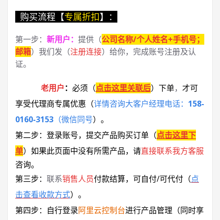
购买流程【
专属折扣
】：
第一步：
新用户
：
提供（
公司名称/个人姓名+手机号；
邮箱
）我们发（
注册连接
）给你，完成账号注册及认
证。
老用户
：
必须
（
点击这里关联后
）
下单
，
才可
享受代理商专属优惠
（
详情咨询大客户经理电话：
158-
0160-3153
（微信同号
）
。
第二步：登录账号，提交产品购买订单（
点击这里下
单
）
如果此页面中没有所需产品，请
直接联系
我方客服
咨询。
第三步：
联系
销售人员
付款结算，可自付/可代付（
点
击查看收款方式
）。
第四步：自行登录
阿里云控制台
进行产品管理（同时享