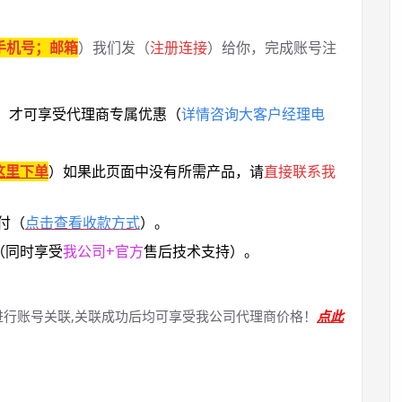
手机号；邮箱
）我们发（
注册连接
）给你，完成账号注
，
才可享受代理商专属优惠
（
详情咨询大客户经理电
这里下单
）
如果此页面中没有所需产品，请
直接联系
我
付（
点击查看收款方式
）。
（同时享受
我公司+官方
售后技术支持）。
进行账号关联,关联成功后均可享受我公司代理商价格！
点此