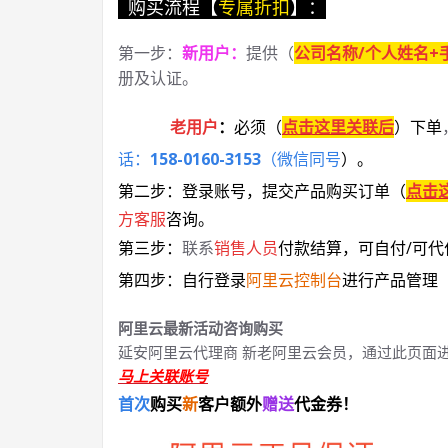
购买流程【
专属折扣
】：
第一步：
新用户
：
提供（
公司名称/个人姓名+
册及认证。
老用户
：
必须
（
点击这里关联后
）
下单
话：
158-0160-3153
（微信同号
）
。
第二步：登录账号，提交产品购买订单（
点击
方客服
咨询。
第三步：
联系
销售人员
付款结算，可自付/可代
第四步：自行登录
阿里云控制台
进行产品管理
阿里云最新活动咨询购买
延安阿里云代理商 新老阿里云会员，通过此页面
马上关联账号
首次
购买
新
客户额外
赠送
代金券！