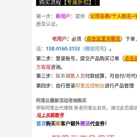
购买流程【
专属折扣
】：
第一步：
新用户
：
提供（
公司名称/个人姓名+
册及认证。
老用户
：
必须
（
点击这里关联后
）
下单
话：
158-0160-3153
（微信同号
）
。
第二步：登录账号，提交产品购买订单（
点击
方客服
咨询。
第三步：
联系
销售人员
付款结算，可自付/可代
第四步：自行登录
阿里云控制台
进行产品管理
阿里云最新活动咨询购买
伊犁阿里云代理商 新老阿里云会员，通过此页面
马上关联账号
首次
购买
新
客户额外
赠送
代金券！