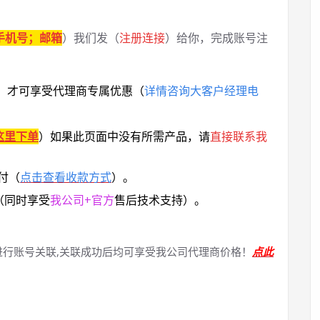
手机号；邮箱
）我们发（
注册连接
）给你，完成账号注
，
才可享受代理商专属优惠
（
详情咨询大客户经理电
这里下单
）
如果此页面中没有所需产品，请
直接联系
我
付（
点击查看收款方式
）。
（同时享受
我公司+官方
售后技术支持）。
进行账号关联,关联成功后均可享受我公司代理商价格！
点此