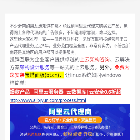
不少沂南的朋友想知道在哪才能找到阿里云代理来购买云产品，觉
得网上各种代理商的广告很多，不知道哪家靠谱，难以选择。
这里给大家推荐一家——凯铧互联科技，凯铧互联科技经营阿里云
产品代理业务足足5年，业务范围覆盖全国，非常有实力，不管是沂
南还是其地区的用户都可以提供服务。
凯铧互联为企业客户提供卓越的
上云架构咨询
、云解决
方案
架构设计服务
等一站式的上云服务。
另外，
免费为
您安装
宝塔面板(bt.cn)，
让linux系统如同windows一
样简单！
爆款产品 阿里云服务器|云数据库|云安全0.6折起
http://www.alibjyun.com/process.html