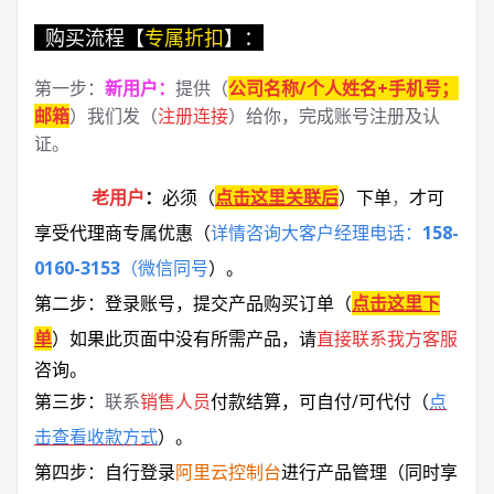
购买流程【
专属折扣
】：
第一步：
新用户
：
提供（
公司名称/个人姓名+手机号；
邮箱
）我们发（
注册连接
）给你，完成账号注册及认
证。
老用户
：
必须
（
点击这里关联后
）
下单
，
才可
享受代理商专属优惠
（
详情咨询大客户经理电话：
158-
0160-3153
（微信同号
）
。
第二步：登录账号，提交产品购买订单（
点击这里下
单
）
如果此页面中没有所需产品，请
直接联系
我方客服
咨询。
第三步：
联系
销售人员
付款结算，可自付/可代付（
点
击查看收款方式
）。
第四步：自行登录
阿里云控制台
进行产品管理（同时享