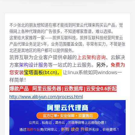
不少张北的朋友想知道在哪才能找到阿里云代理来购买云产品，觉
得网上各种代理商的广告很多，不知道哪家靠谱，难以选择。
这里给大家推荐一家——凯铧互联科技，凯铧互联科技经营阿里云
产品代理业务足足5年，业务范围覆盖全国，非常有实力，不管是张
北还是其地区的用户都可以提供服务。
凯铧互联为企业客户提供卓越的
上云架构咨询
、云解决
方案
架构设计服务
等一站式的上云服务。
另外，
免费为
您安装
宝塔面板(bt.cn)，
让linux系统如同windows一
样简单！
爆款产品 阿里云服务器|云数据库|云安全0.6折起
http://www.alibjyun.com/process.html