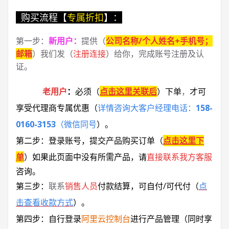
购买流程【
专属折扣
】：
第一步：
新用户
：
提供（
公司名称/个人姓名+手机号；
邮箱
）我们发（
注册连接
）给你，完成账号注册及认
证。
老用户
：
必须
（
点击这里关联后
）
下单
，
才可
享受代理商专属优惠
（
详情咨询大客户经理电话：
158-
0160-3153
（微信同号
）
。
第二步：登录账号，提交产品购买订单（
点击这里下
单
）
如果此页面中没有所需产品，请
直接联系
我方客服
咨询。
第三步：
联系
销售人员
付款结算，可自付/可代付（
点
击查看收款方式
）。
第四步：自行登录
阿里云控制台
进行产品管理（同时享