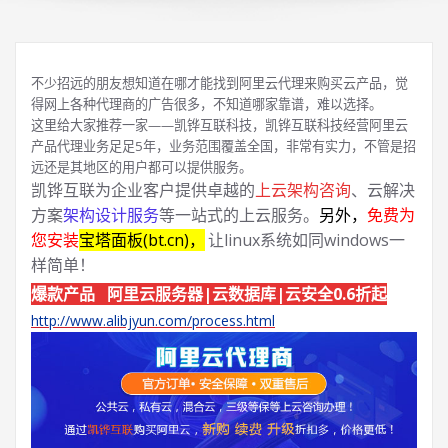
不少招远的朋友想知道在哪才能找到阿里云代理来购买云产品，觉
得网上各种代理商的广告很多，不知道哪家靠谱，难以选择。
这里给大家推荐一家——凯铧互联科技，凯铧互联科技经营阿里云
产品代理业务足足5年，业务范围覆盖全国，非常有实力，不管是招
远还是其地区的用户都可以提供服务。
凯铧互联为企业客户提供卓越的
上云架构咨询
、云解决
方案
架构设计服务
等一站式的上云服务。
另外，
免费为
您安装
宝塔面板(bt.cn)，
让linux系统如同windows一
样简单！
爆款产品 阿里云服务器|云数据库|云安全0.6折起
http://www.alibjyun.com/process.html