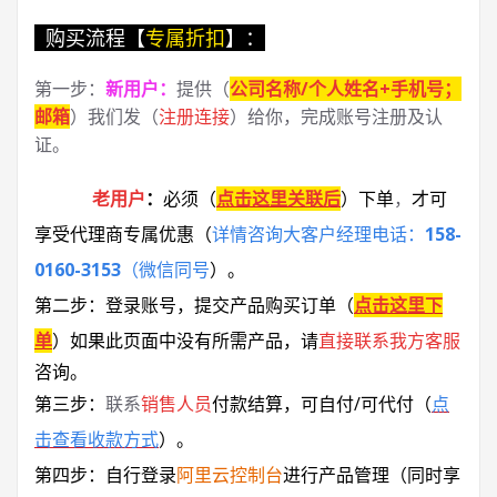
购买流程【
专属折扣
】：
第一步：
新用户
：
提供（
公司名称/个人姓名+手机号；
邮箱
）我们发（
注册连接
）给你，完成账号注册及认
证。
老用户
：
必须
（
点击这里关联后
）
下单
，
才可
享受代理商专属优惠
（
详情咨询大客户经理电话：
158-
0160-3153
（微信同号
）
。
第二步：登录账号，提交产品购买订单（
点击这里下
单
）
如果此页面中没有所需产品，请
直接联系
我方客服
咨询。
第三步：
联系
销售人员
付款结算，可自付/可代付（
点
击查看收款方式
）。
第四步：自行登录
阿里云控制台
进行产品管理（同时享