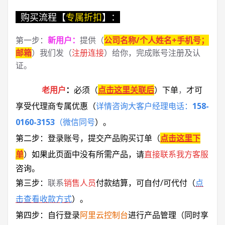
购买流程【
专属折扣
】：
第一步：
新用户
：
提供（
公司名称/个人姓名+手机号；
邮箱
）我们发（
注册连接
）给你，完成账号注册及认
证。
老用户
：
必须
（
点击这里关联后
）
下单
，
才可
享受代理商专属优惠
（
详情咨询大客户经理电话：
158-
0160-3153
（微信同号
）
。
第二步：登录账号，提交产品购买订单（
点击这里下
单
）
如果此页面中没有所需产品，请
直接联系
我方客服
咨询。
第三步：
联系
销售人员
付款结算，可自付/可代付（
点
击查看收款方式
）。
第四步：自行登录
阿里云控制台
进行产品管理（同时享