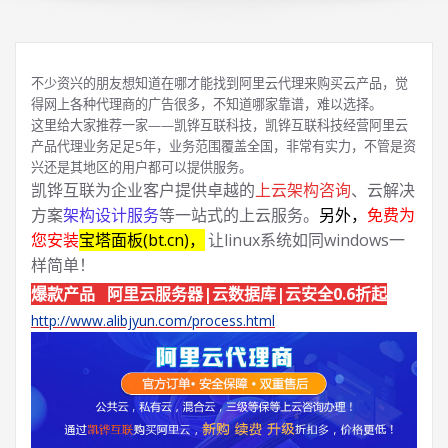
不少资兴的朋友想知道在哪才能找到阿里云代理来购买云产品，觉
得网上各种代理商的广告很多，不知道哪家靠谱，难以选择。
这里给大家推荐一家——凯铧互联科技，凯铧互联科技经营阿里云
产品代理业务足足5年，业务范围覆盖全国，非常有实力，不管是资
兴还是其地区的用户都可以提供服务。
凯铧互联为企业客户提供卓越的
上云架构咨询
、云解决
方案
架构设计服务
等一站式的上云服务。
另外，
免费为
您安装
宝塔面板(bt.cn)，
让linux系统如同windows一
样简单！
爆款产品 阿里云服务器|云数据库|云安全0.6折起
http://www.alibjyun.com/process.html