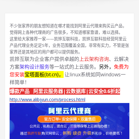
不少张家界的朋友想知道在哪才能找到阿里云代理来购买云产品，
觉得网上各种代理商的广告很多，不知道哪家靠谱，难以选择。
这里给大家推荐一家——凯铧互联科技，凯铧互联科技经营阿里云
产品代理业务足足5年，业务范围覆盖全国，非常有实力，不管是张
家界还是其地区的用户都可以提供服务。
凯铧互联为企业客户提供卓越的
上云架构咨询
、云解决
方案
架构设计服务
等一站式的上云服务。
另外，
免费为
您安装
宝塔面板(bt.cn)，
让linux系统如同windows一
样简单！
爆款产品 阿里云服务器|云数据库|云安全0.6折起
http://www.alibjyun.com/process.html