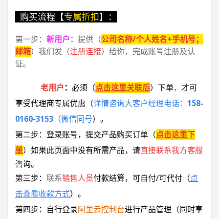
购买流程【
专属折扣
】：
第一步：
新用户
：
提供（
公司名称/个人姓名+手机号；
邮箱
）我们发（
注册连接
）给你，完成账号注册及认
证。
老用户
：
必须
（
点击这里关联后
）
下单
，
才可
享受代理商专属优惠
（
详情咨询大客户经理电话：
158-
0160-3153
（微信同号
）
。
第二步：登录账号，提交产品购买订单（
点击这里下
单
）
如果此页面中没有所需产品，请
直接联系
我方客服
咨询。
第三步：
联系
销售人员
付款结算，可自付/可代付（
点
击查看收款方式
）。
第四步：自行登录
阿里云控制台
进行产品管理（同时享