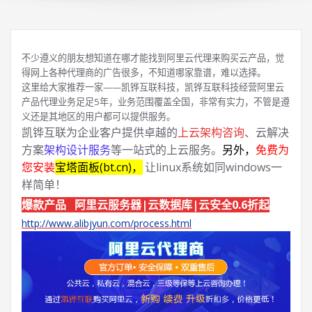
不少遵义的朋友想知道在哪才能找到阿里云代理来购买云产品，觉
得网上各种代理商的广告很多，不知道哪家靠谱，难以选择。
这里给大家推荐一家——凯铧互联科技，凯铧互联科技经营阿里云
产品代理业务足足5年，业务范围覆盖全国，非常有实力，不管是遵
义还是其地区的用户都可以提供服务。
凯铧互联为企业客户提供卓越的
上云架构咨询
、云解决
方案
架构设计服务
等一站式的上云服务。
另外，
免费为
您安装
宝塔面板(bt.cn)，
让linux系统如同windows一
样简单！
爆款产品 阿里云服务器|云数据库|云安全0.6折起
http://www.alibjyun.com/process.html