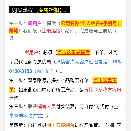
购买流程【
专属折扣
】：
第一步：
新用户
：
提供（
公司名称/个人姓名+手机号；
邮箱
）我们发（
注册连接
）给你，完成账号注册及认
证。
老用户
：
必须
（
点击这里关联后
）
下单
，
才可
享受代理商专属优惠
（
详情咨询大客户经理电话：
158-
0160-3153
（微信同号
）
。
第二步：登录账号，提交产品购买订单（
点击这里下
单
）
如果此页面中没有所需产品，请
直接联系
我方客服
咨询。
第三步：
联系
销售人员
付款结算，可自付/可代付（
点
击查看收款方式
）。
第四步：自行登录
阿里云控制台
进行产品管理（同时享