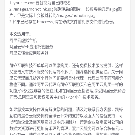
1. yousite.com要替换为自己的域名
2. /images/nohotlink.jpg为跳转后的图片。 如被盗链的是a.jpg图
片，但是实际上会被跳转到/images/nohotlinkjpg
3.如果已经存在.htaccess,请在修改文件前对原文件进行备份。
本文适用于：
阿里云虚拟主机
阿里云Web应用托管服务
阿里云轻量应用服务器
凯铧互联科技不单单可以优惠购买，还有免费技术服务提供，这样
又靠谱又有技术服务的代理商不多了，推荐选择凯铧互联。关于阿
里云代理商几折这个具体问题要问具体代理，代理公司不同可能价
格也不同。通过阿里云代理商凯铧互联购买和在阿里云购买一样的
功能,价格也是非常的便宜,比如在阿里云直接管理,享受阿里云原价合
同票据,阿里云和授权服务中心的7×24小时技术服务。
如果您按本文操作没有解决您的问题，请及时联系我方客服，凯铧
互联的混合云服务拥有全球云计算的支持以及强大的设备支持，可
以帮助企业及商家增强对成本的控制力，帮助企业及商家对公司的
数据大资源进行更加有条理的管理，混合云服务可以综合私有云以
及公有云，使得两者可以同时为企业及商家服务，增加管理的效