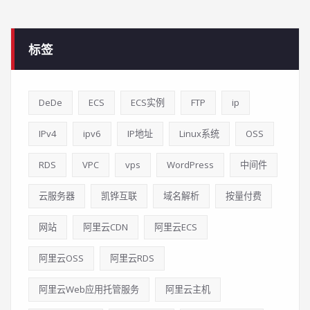
标签
DeDe
ECS
ECS实例
FTP
ip
IPv4
ipv6
IP地址
Linux系统
OSS
RDS
VPC
vps
WordPress
中间件
云服务器
凯铧互联
域名解析
按量付费
网站
阿里云CDN
阿里云ECS
阿里云OSS
阿里云RDS
阿里云Web应用托管服务
阿里云主机