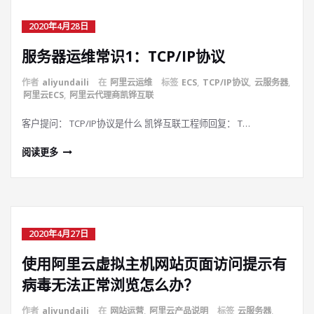
2020年4月28日
服务器运维常识1：TCP/IP协议
作者
aliyundaili
在
阿里云运维
标签
ECS
,
TCP/IP协议
,
云服务器
,
阿里云ECS
,
阿里云代理商凯铧互联
客户提问： TCP/IP协议是什么 凯铧互联工程师回复： T…
阅读更多
2020年4月27日
使用阿里云虚拟主机网站页面访问提示有
病毒无法正常浏览怎么办？
作者
aliyundaili
在
网站运营
,
阿里云产品说明
标签
云服务器
,