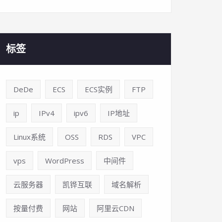
标签
DeDe
ECS
ECS实例
FTP
ip
IPv4
ipv6
IP地址
Linux系统
OSS
RDS
VPC
vps
WordPress
中间件
云服务器
凯铧互联
域名解析
按量付费
网站
阿里云CDN